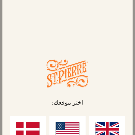
٦ بان أو شوكولا
معجنات الشوكولاتة الطرية واللذيذة التي يتم
إنتاجها في فرنسا، وهي مخبوزة بمذاق وقوام
مثاليين. إنها محشوة بالشوكولاتة ومغلفة بشكل
فردي، وهي مثالية للاستخدام أثناء التنقل وداخل
علب الغداء. أو يمكنك ببساطة فك غلافها وتسخينها
للاستمتاع بحلوى لذيذة.
المنتجات المرتبطة
اختر موقعك: