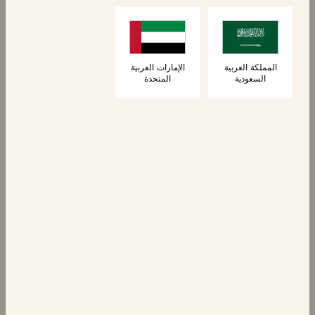
6 كرواسون
كرواسون محشو
بالشوكولاتة
المملكة العربية
الإمارات العربية
السعودية
المتحدة
المعجنات
كرواسون