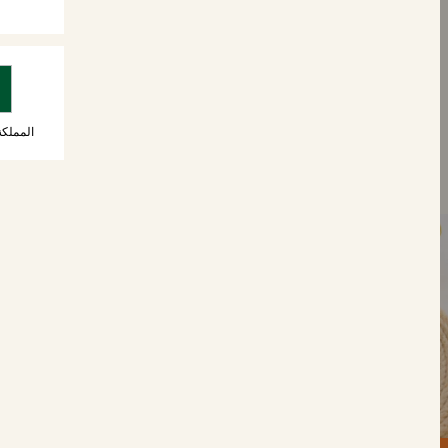
رولز
الحلويات
الفطائر
المملكة