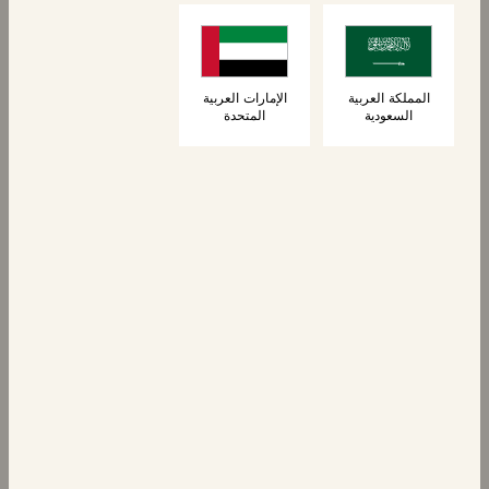
6 كريب محشو
٦ لفائف بريوش
بالشوكولاتة
برقائق الشوكولاتة
المملكة العربية
الإمارات العربية
السعودية
المتحدة
الحلويات
٦ لفائف بريوش