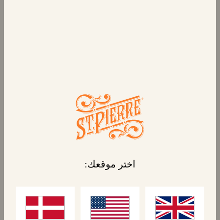
ريوش فانيليا للمشاركة
بريوش ذهبي اللون وخفيف وناعم يتقوس فوق
كاسترد الفانيليا الحلو والكريمي المطوي بخفة على
شكل جسر باريسي عند غروب الشمس. كوجبة
إفطار أو كتحلية أو كوجبة خفيفة أو كجزء من وصفة
طعام، فإن كعكة سانت بيير بريوش الممزقة
والمشتركة هي مذاق باريس الذي يمكنك مشاركته
مع أحبائك.
مثالية للتقطيع ومشاركتها بين أفراد عائلتك لتناولها
في أي وقت، أو تقديمها كبديل لذيذ للكيك.
اختر موقعك: