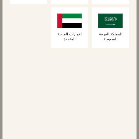
4 قطع من خبز
4 خبزات برجر بريوش
البريوش بالبصل
بريوش
المكرمل
المملكة العربية
الإمارات العربية
السعودية
المتحدة
الكعك
الكعك
١٠ خبز بريوش صغير
٤ خبز برجر بريوش