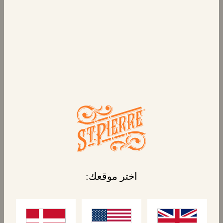
4 خبز البرغر
امنح البرغر الخاص بك معاملة فاخرة. تُضفي كعكات
البرجر الشهية مذاق البرجر المفضل لديك في
المطعم إلى منزلك. تُعد كعكات البرجر المقطعة
مسبقاً والذهبية والناعمة طريقة لذيذة لترقية
أمسية البرجر التالية.
المنتجات المرتبطة
اختر موقعك: