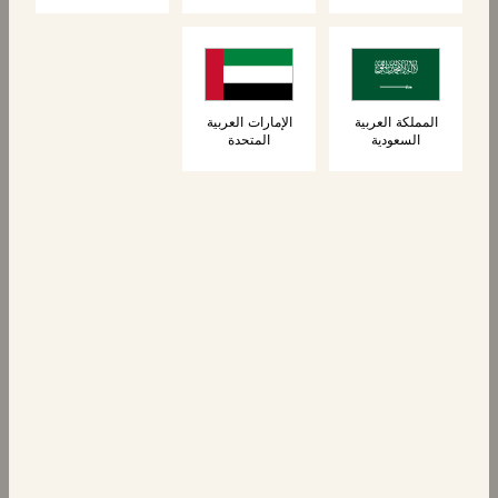
٦ خبز بريوش
٤ خبز برجر بريوش
بالسمسم
المملكة العربية
الإمارات العربية
السعودية
المتحدة
جديد
الكعك
الكعك
١٠ خبز بريوش صغير
4 قطع من خبز
البريوش بالبصل