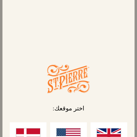
4 خبز البرغر
امنح البرغر الخاص بك معاملة فاخرة. تُضفي كعكات
البرجر الشهية مذاق البرجر المفضل لديك في
المطعم إلى منزلك. تُعد كعكات البرجر المقطعة
مسبقاً والذهبية والناعمة طريقة لذيذة لترقية
أمسية البرجر التالية.
المنتجات المرتبطة
اختر موقعك: