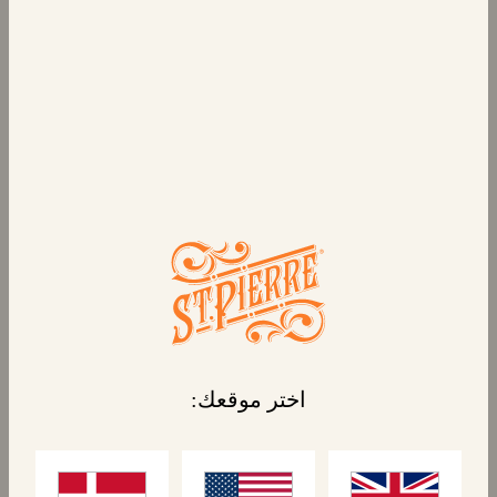
كرواسون محشو
بالشوكولاتة
طبقات خفيفة ومقرمشة من المعجنات مع حشوة
الشوكولاتة والبندق الغنية واللذيذة. يأخذك
كرواسون سانت بيير المحشو بالشوكولاتة إلى
باريس مع كل قضمة. استمتع بها كوجبة إفطار حلوة
أثناء التنقل أو استراحة على الطريقة الباريسية في
فترة ما بعد الظهر - الطريقة المثالية لجعل يومك
magnifique!
اختر موقعك:
المنتجات المرتبطة