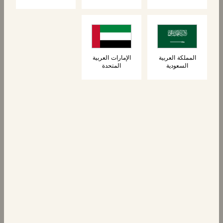
المعجنات
المعجنات
6 كرواسون
٦ بان أو شوكولا
المملكة العربية
الإمارات العربية
السعودية
المتحدة
المعجنات