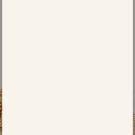
الكعك
الكعك
٦ خبز بريوش
١٠ خبز بريوش صغير