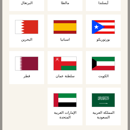
أيسلندا
مالطا
البرتغال
بورتوريكو
اسبانيا
البحرين
الكعك
الكعك
4 قطع من خبز البريوش
4 خبز البرغر
بالبصل المكرمل
الكويت
سلطنة عمان
قطر
المملكة العربية
الإمارات العربية
السعودية
المتحدة