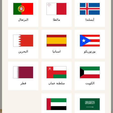
جديد
جديد
أيسلندا
مالطا
البرتغال
الفطائر
الفطائر
بورتوريكو
اسبانيا
البحرين
6 فطائر وافل بلجيكية
6 فطائر وافل بلجيكية
مع زبدة
برقائق الشوكولاتة
الكويت
سلطنة عمان
قطر