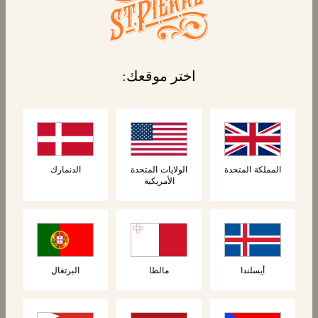
رغيف البريوش
اختر موقعك:
رغيف البريوش المُقطّع مسبقاً الذي لا يُقاوم. يتميز
بقوام فائق النعومة ومذاق حلو لطيف، وهو مثالي
لجميع أوقات الوجبات أو كوجبة خفيفة بسيطة
ولذيذة.
المملكة المتحدة
الولايات المتحدة
الدنمارك
الأمريكية
المنتجات المرتبطة
أيسلندا
مالطا
البرتغال