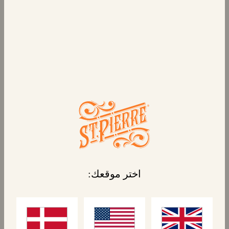
٦ بان أو شوكولا
معجنات الشوكولاتة الطرية واللذيذة التي يتم
إنتاجها في فرنسا، وهي مخبوزة بمذاق وقوام
مثاليين. إنها محشوة بالشوكولاتة ومغلفة بشكل
فردي، وهي مثالية للاستخدام أثناء التنقل وداخل
علب الغداء. أو يمكنك ببساطة فك غلافها وتسخينها
للاستمتاع بحلوى لذيذة.
المنتجات المرتبطة
اختر موقعك: