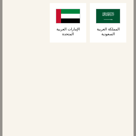
كرواسون
6 كرواسون
المملكة العربية
الإمارات العربية
السعودية
المتحدة
جديد
المعجنات
كرواسون محشو
بالشوكولاتة