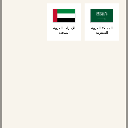
6 كرواسون
كرواسون محشو
بالشوكولاتة
المملكة العربية
الإمارات العربية
السعودية
المتحدة
المعجنات