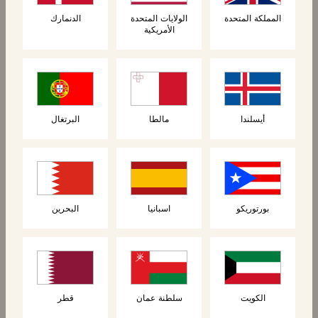
المملكة المتحدة
الولايات المتحدة
الدنمارك
الأمريكية
المنتجات ذات الصلة
أيسلندا
مالطا
البرتغال
جديد
بورتوريكو
اسبانيا
البحرين
الكويت
سلطنة عمان
قطر
المعجنات
المعجنات