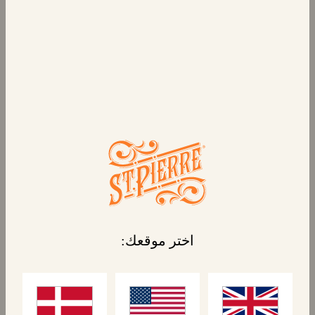
سواءً كنت في عجلة من أمرك، أو كنت في الخارج
أو تريد فقط أن تدلل نفسك قليلاً، لمَ لا تجرب
كرواسون الزبدة الحلو الذي نقدمه لك؟ فهي رقيقة
وخفيفة ومليئة بالنكهات، وهي من الكلاسيكيات
الباريسية لسبب ما. استمتع بواحدة على الإفطار
بمفردها أو مع بعض المربى أو تناولها كوجبة خفيفة
بعد الظهر، ستجعلك تقول "أوه لا لا!".
يمكنك إقرانها مع الإضافات اللذيذة للحصول على
شطيرة كرواسون لذيذة!
المنتجات المرتبطة
اختر موقعك: