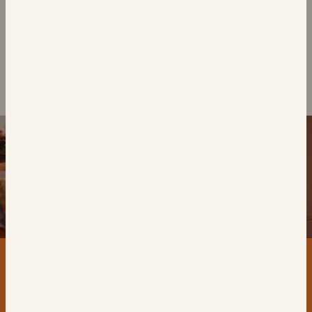
٦ بان أو شوكولا