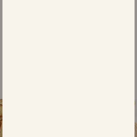
الفطائر
6 فطائر وافل بلجيكية
برقائق الشوكولاتة