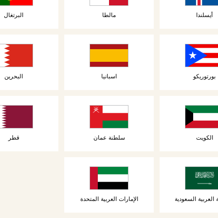
أيسلندا
مالطا
البرتغال
المعجنات
كرواسون محشو
بالشوكولاتة
بورتوريكو
اسبانيا
البحرين
الكويت
سلطنة عمان
قطر
 العربية السعودية
الإمارات العربية المتحدة