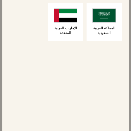
6 كرواسون
كرواسون محشو
بالشوكولاتة
المملكة العربية
الإمارات العربية
السعودية
المتحدة
المعجنات
كرواسون