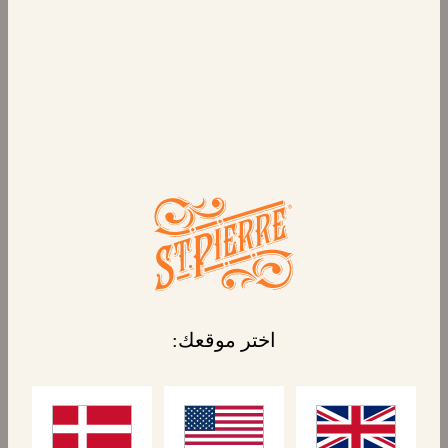
٦ بان أو شوكولا
معجنات الشوكولاتة الطرية واللذيذة التي يتم
إنتاجها في فرنسا، وهي مخبوزة بمذاق وقوام
مثاليين. إنها محشوة بالشوكولاتة ومغلفة بشكل
فردي، وهي مثالية للاستخدام أثناء التنقل وداخل
علب الغداء. أو يمكنك ببساطة فك غلافها وتسخينها
للاستمتاع بحلوى لذيذة.
المنتجات المرتبطة
اختر موقعك: