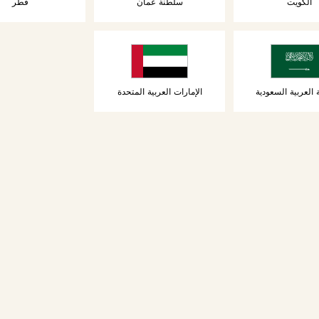
الكويت
سلطنة عمان
قطر
 العربية السعودية
الإمارات العربية المتحدة
البريوش هو خب
يُلفظ
[BREE-OSH]
من الفطور إلى
نكهة غني