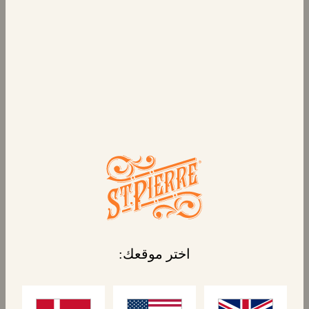
6 كرواسون
يُعد الكرواسون الكلاسيكي الذي يُعتبر العنصر
الأساسي في أي مخبز باريسي من إنتاجنا في
فرنسا بقوامه الناعم الأصيل وطعمه اللذيذ. اعثر
على الكرواسون الفرنسي الكلاسيكي في مخزنك
كلما احتجت إلى شيء قشاري وذهبي ولذيذ.
ملفوفة بشكل فردي لراحتك وللحفاظ على نضارتها،
فهي رائعة داخل علب الغداء أو ساخنة كوجبة
خفيفة.
اختر موقعك:
المنتجات المرتبطة