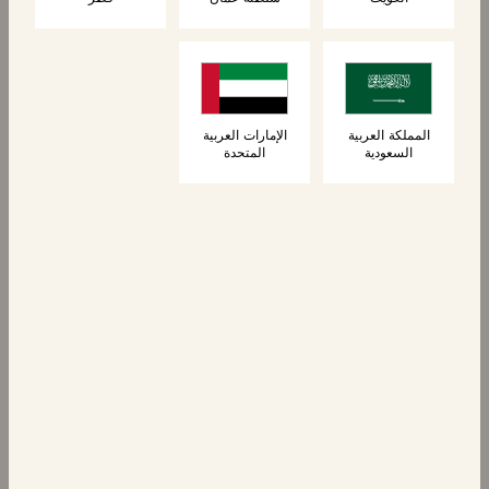
المعجنات
المعجنات
٦ بان أو شوكولا
كرواسون محشو
بالشوكولاتة
المملكة العربية
الإمارات العربية
السعودية
المتحدة