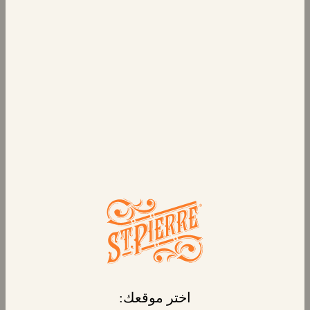
٦ لفائف بريوش برقائق
الشوكولاتة
كاسترد الفانيليا الخفيف، ورقائق الشوكولاتة
الناعمة، وطيات البريوش الذهبي، تجتمع معاً في
دوامة من النكهة. إن رقائق شوكولاتة سانت بيير
بريوش برقائق الشوكولاتة التي نقدمها هي عبارة
عن دوامة ناعمة ومترفة من "البريوش بالشوكولاتة"
الفرنسية الكلاسيكية. لأي وقت تحتاج فيه إلى إضفاء
القليل من الحلاوة على يومك.
يتم تغليف كل دوامة بشكل منفصل بمفردها لمزيد
من النضارة. إنها مثالية لتناول الوجبات الخفيفة - في
أي وقت تريده!
اختر موقعك: