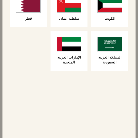
الكويت
سلطنة عمان
قطر
الحلويات
الحلويات
6 كريب محشو
٦ لفائف بريوش
المملكة العربية
الإمارات العربية
السعودية
المتحدة
بالشوكولاتة